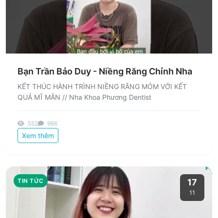
Bạn Trần Bảo Duy - Niềng Răng Chỉnh Nha
KẾT THÚC HÀNH TRÌNH NIỀNG RĂNG MÓM VỚI KẾT
QUẢ MĨ MÃN // Nha Khoa Phương Dentist
552
966
Xem thêm
TIN TỨC
17
11