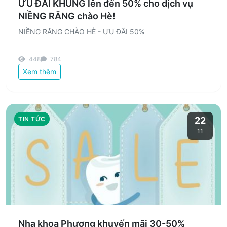
ƯU ĐÃI KHỦNG lên đến 50% cho dịch vụ
NIỀNG RĂNG chào Hè!
NIỀNG RĂNG CHÀO HÈ - ƯU ĐÃI 50%
448
784
Xem thêm
TIN TỨC
22
11
Nha khoa Phương khuyến mãi 30-50%