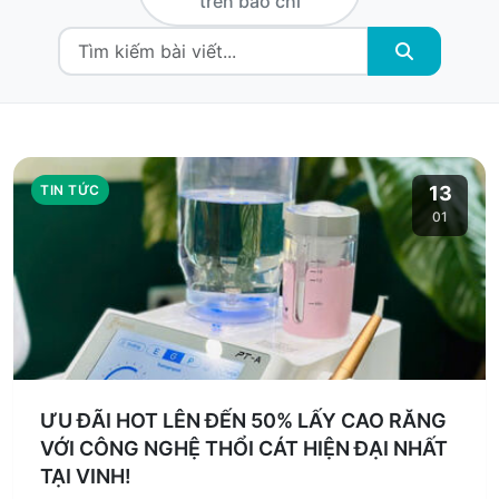
trên báo chí
TIN TỨC
13
01
ƯU ĐÃI HOT LÊN ĐẾN 50% LẤY CAO RĂNG
VỚI CÔNG NGHỆ THỔI CÁT HIỆN ĐẠI NHẤT
TẠI VINH!