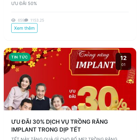
ƯU ĐÃI 50%
659
1153.25
Xem thêm
TIN TỨC
12
01
ƯU ĐÃI 30% DỊCH VỤ TRỒNG RĂNG
IMPLANT TRONG DỊP TẾT
TẾT NÀY TẶNG QUÀ GÌ CHO BỐ MẸ? TRỒNG RĂNG