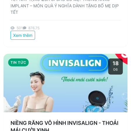
IMPLANT – MÓN QUÀ Ý NGHĨA DÀNH TẶNG BỐ MẸ DỊP
TẾT
501
876.75
Xem thêm
TIN TỨC
18
06
NIỀNG RĂNG VÔ HÌNH INVISALIGN - THOẢI
MÁI CƯỜI XINH