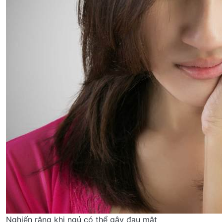
Nghiến răng khi ngủ có thể gây đau mặt