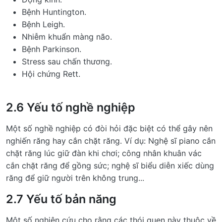
Bệnh Huntington.
Bệnh Leigh.
Nhiễm khuẩn màng não.
Bệnh Parkinson.
Stress sau chấn thương.
Hội chứng Rett.
2.6 Yếu tố nghề nghiệp
Một số nghề nghiệp có đòi hỏi đặc biệt có thể gây nên
nghiến răng hay cắn chặt răng. Ví dụ: Nghệ sĩ piano cắn
chặt răng lúc giữ đàn khi chơi; công nhân khuân vác
cắn chặt răng để gồng sức; nghệ sĩ biểu diễn xiếc dùng
răng để giữ người trên không trung...
2.7 Yếu tố bản năng
Một số nghiên cứu cho rằng các thói quen này thuộc về