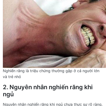
Nghiến răng là triệu chứng thường gặp ở cả người lớn
và trẻ nhỏ
2. Nguyên nhân nghiến răng khi
ngủ
Nguyên nhân nghiến răng khi ngủ chưa thực sự rõ ràng,