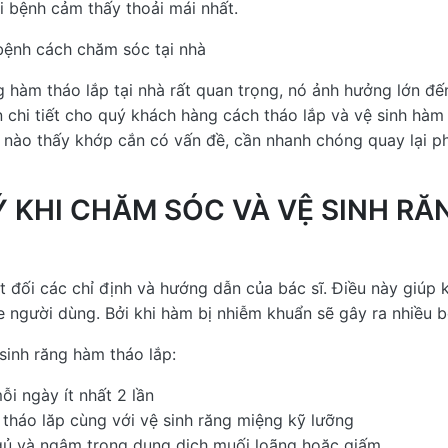
ời bệnh cảm thấy thoải mái nhất.
ệnh cách chăm sóc tại nhà
 hàm tháo lắp tại nhà rất quan trọng, nó ảnh hưởng lớn đế
 chi tiết cho quý khách hàng cách tháo lắp và vệ sinh hàm
khi nào thấy khớp cắn có vấn đề, cần nhanh chóng quay lại 
Ý KHI CHĂM SÓC VÀ VỆ SINH R
 đối các chỉ định và hướng dẫn của bác sĩ. Điều này giúp 
 người dùng. Bởi khi hàm bị nhiễm khuẩn sẽ gây ra nhiều b
 sinh răng hàm tháo lắp:
i ngày ít nhất 2 lần
 tháo lăp cùng với vệ sinh răng miệng kỹ lưỡng
ngủ và ngâm trong dung dịch muối loãng hoặc giấm