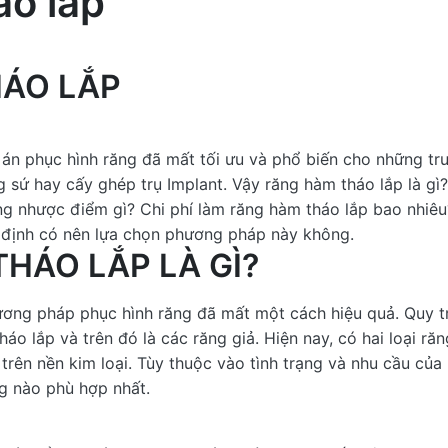
áo lắp
ÁO LẮP
án phục hình răng đã mất tối ưu và phổ biến cho những tr
g sứ hay cấy ghép trụ Implant. Vậy răng hàm tháo lắp là g
g nhược điểm gì? Chi phí làm răng hàm tháo lắp bao nhiêu?
t định có nên lựa chọn phương pháp này không.
THÁO LẮP LÀ GÌ?
ơng pháp phục hình răng đã mất một cách hiệu quả. Quy t
o lắp và trên đó là các răng giả. Hiện nay, có hai loại ră
 trên nền kim loại. Tùy thuộc vào tình trạng và nhu cầu của
ng nào phù hợp nhất.