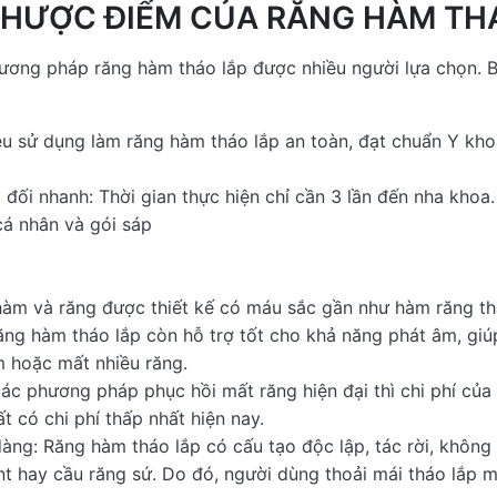
 NHƯỢC ĐIỂM CỦA RĂNG HÀM TH
ương pháp răng hàm tháo lắp được nhiều người lựa chọn. 
iệu sử dụng làm răng hàm tháo lắp an toàn, đạt chuẩn Y kho
 đối nhanh: Thời gian thực hiện chỉ cần 3 lần đến nha khoa.
cá nhân và gói sáp
àm và răng được thiết kế có máu sắc gần như hàm răng th
ng hàm tháo lắp còn hỗ trợ tốt cho khả năng phát âm, giúp
 hoặc mất nhiều răng.
 các phương pháp phục hồi mất răng hiện đại thì chi phí củ
 có chi phí thấp nhất hiện nay.
àng: Răng hàm tháo lắp có cấu tạo độc lập, tác rời, không
t hay cầu răng sứ. Do đó, người dùng thoải mái tháo lắp mỗ