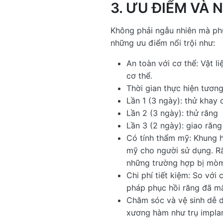
3. ƯU ĐIỂM VÀ
Không phải ngẫu nhiên mà ph
những ưu điểm nổi trội như:
An toàn với cơ thể: Vật l
cơ thể.
Thời gian thực hiện tương
Lần 1 (3 ngày): thử khay 
Lần 2 (3 ngày): thử răng
Lần 3 (2 ngày): giao răng
Có tính thẩm mỹ: Khung h
mỹ cho người sử dụng. Ră
những trường hợp bị mòm
Chi phí tiết kiệm: So với
pháp phục hồi răng đã mất
Chăm sóc và vệ sinh dễ d
xương hàm như trụ implan