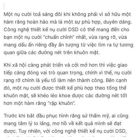
Một nụ cười toả sáng đôi khi không phải vì sở hữu một
hàm răng hoàn hảo mà là một sự phù hợp, duyên dáng.
Công nghệ thiết kế nụ cười DSD có thể mang đến cho
bạn một nụ cười “chuẩn chỉnh” nhất, vừa rạng rỡ, vừa
mang dấu ấn riêng đầy ấn tượng từ việc tìm ra tự tương
quan giữa các đường nét trên khuôn mặt.
Khi xã hội càng phát triển và cởi mở hơn thì việc giao
tiếp càng đóng vai trò quan trọng, chính vì thế, nụ cười
rạng rỡ chính là yếu tố làm nên thành công. Bên cạnh
đó, một nụ cười được thiết kế phù hợp theo tổng thể
khuôn mặt, sẽ khéo léo khoe được các đường nét tốt
hơn một hàm răng “rập khuôn”.
Trước khi bắt đầu phục hình răng sứ thẩm mỹ, ai cũng
mang tâm lý lo lắng, mơ hồ về kết quả mình sẽ đạt
được. Tuy nhiên, với công nghệ thiết kế nụ cười DSD,