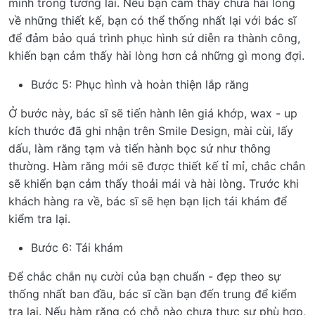
mình trong tương lai. Nếu bạn cảm thấy chưa hài lòng
về những thiết kế, bạn có thể thống nhất lại với bác sĩ
để đảm bảo quá trình phục hình sứ diễn ra thành công,
khiến bạn cảm thấy hài lòng hơn cả những gì mong đợi.
Bước 5: Phục hình và hoàn thiện lắp răng
Ở bước này, bác sĩ sẽ tiến hành lên giá khớp, wax - up
kích thước đã ghi nhận trên Smile Design, mài cùi, lấy
dấu, làm răng tạm và tiến hành bọc sứ như thông
thường. Hàm răng mới sẽ được thiết kế tỉ mỉ, chắc chắn
sẽ khiến bạn cảm thấy thoải mái và hài lòng. Trước khi
khách hàng ra về, bác sĩ sẽ hẹn bạn lịch tái khám để
kiểm tra lại.
Bước 6: Tái khám
Để chắc chắn nụ cười của bạn chuẩn - đẹp theo sự
thống nhất ban đầu, bác sĩ cần bạn đến trung để kiểm
tra lại. Nếu hàm răng có chỗ nào chưa thực sự phù hợp,