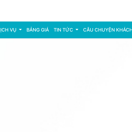
ỊCH VỤ
BẢNG GIÁ
TIN TỨC
CÂU CHUYỆN KHÁC