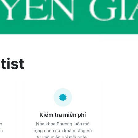
tist
Kiểm tra miễn phí
ên
Nha khoa Phương luôn mở
ện
rộng cánh cửa khám răng và
tư vấn miễn phí mỗi ngày.