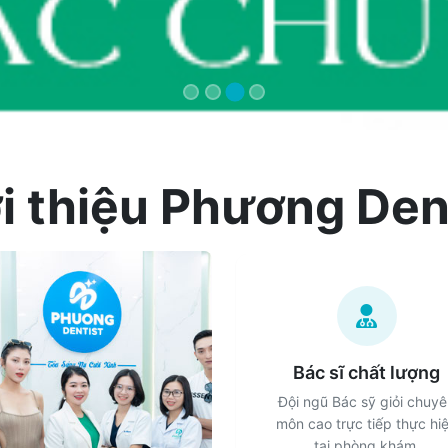
i thiệu Phương Den
Bác sĩ chất lượng
Đội ngũ Bác sỹ giỏi chuy
môn cao trực tiếp thực hi
tại phòng khám.