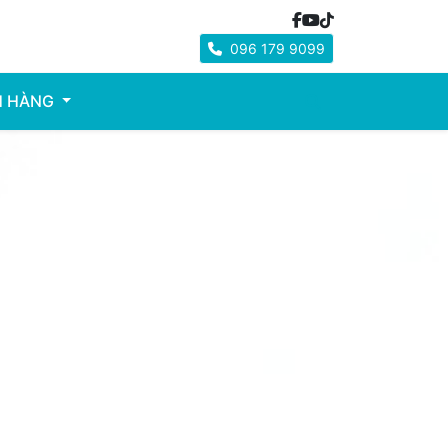
096 179 9099
H HÀNG